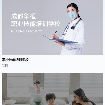
职业技能培训学校
官网