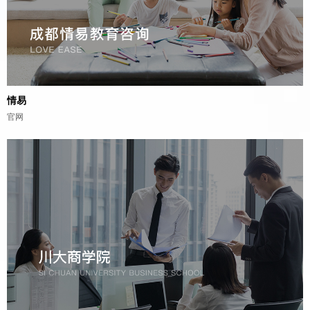
情易
官网