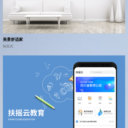
美景舒适家
响应式