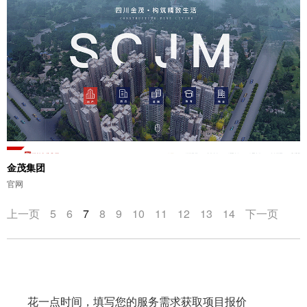
金茂集团
官网
上一页
5
6
7
8
9
10
11
12
13
14
下一页
花一点时间，填写您的服务需求获取项目报价