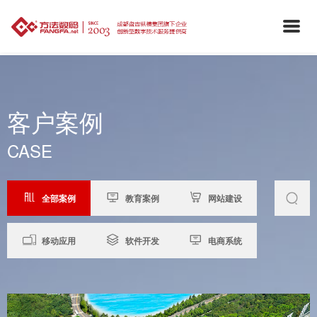
客户案例
CASE
全部案例
教育案例
网站建设
移动应用
软件开发
电商系统