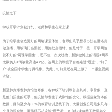
疫情之下:
学校开学计划被打乱，老师和学生在家上课
为了给学生创造更好的网络课堂体验，老师们几乎想尽办法在淋浴房
做直播，用玻璃门当黑板，用拖把当指针。但是对于一些一开学网速
就不好的“网课学困生”，忍不住一次次吐槽，新浪微博上的话题#网课
太欺负人#阅读量高达4.2亿。连网上的班级平台都难逃“厄运”，“钉子
户”被全国小学生打得很惨。为此，钉钉最近在网上做了一个紧急视频
求饶。
新冠肺炎爆发肺炎恰逢寒假，各种线下培训班首当其冲。寒暑假一直
是他们招生的旺季，但疫情却发生了戏剧性的变化。根据蓝象资本的
数据，目前至少有60%的教育培训是线下的，大量创业公司最多只有6
个月的现金流，可能经不起这波“退费潮”。如何快速将线下教学转化