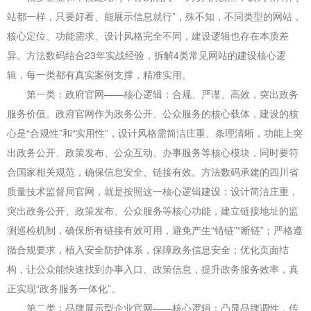
站都一样，只要好看、能展示信息就行”，殊不知，不同类型的网站，
核心定位、功能需求、设计风格完全不同，建设逻辑也存在本质差
异。方法数码结合23年实战经验，拆解4类常见网站的建设核心逻
辑，每一类都有真实案例支撑，精准实用。
第一类：政府官网——核心逻辑：合规、严谨、高效，突出政务
服务价值。政府官网作为政务公开、公众服务的核心载体，建设的核
心是“合规性”和“实用性”，设计风格需简洁庄重、条理清晰，功能上突
出政务公开、政策发布、公众互动、办事服务等核心模块，同时要符
合国家相关规范，确保信息安全、链接有效。方法数码承建的四川省
质量技术监督局官网，就是按照这一核心逻辑建设：设计简洁庄重，
突出政务公开、政策发布、公众服务等核心功能，建立链接地址的监
测巡检机制，确保所有链接有效可用，避免产生“错链”“断链”；严格遵
循合规要求，植入安全防护体系，保障政务信息安全；优化页面结
构，让公众能快速找到办事入口、政策信息，提升政务服务效率，真
正实现“政务服务一体化”。
第二类：品牌展示型企业官网——核心逻辑：凸显品牌调性，传